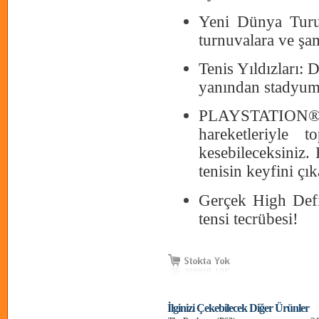
Yeni Dünya Turu 
turnuvalara ve şam
Tenis Yıldızları:
yanından stadyum 
PLAYSTATION®3’
hareketleriyle 
kesebileceksiniz.
tenisin keyfini çık
Gerçek High Defin
tensi tecrübesi!
İlginizi Çekebilecek Diğer Ürünler