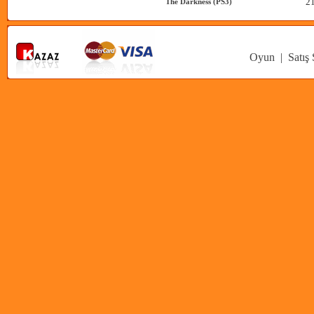
21
The Darkness (PS3)
Oyun
|
Satış