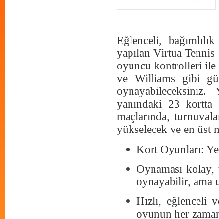
Eğlenceli, bağımlılık
yapılan Virtua Tennis 
oyuncu kontrolleri il
ve Williams gibi gü
oynayabileceksiniz
yanındaki 23 kortta d
maçlarında, turnuval
yükselecek ve en üst 
Kort Oyunları: Y
Oynaması kolay, u
oynayabilir, ama 
Hızlı, eğlenceli 
oyunun her zaman 