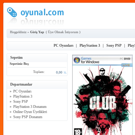
Hoşgeldiniz »
Giriş Yap
(
Üye Olmak İstiyorum
)
PC Oyunları
|
PlayStation 3
|
Sony PSP
|
Play
Sepetim
Sepetiniz Boş
Toplam:
0,00
TL
Departmanlar
»
PC Oyunları
»
PlayStation 3
»
Sony PSP
»
PlayStation 3 Donanım
»
Online Oyun Üyelikleri
»
Sony PSP Donanım