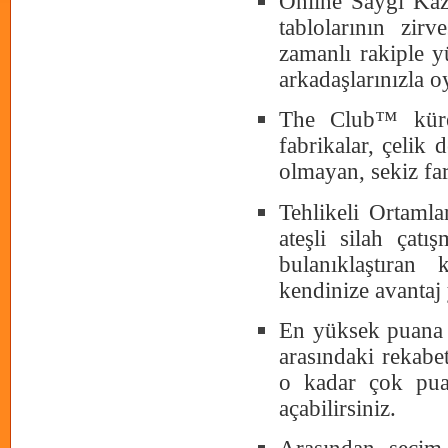
Online Saygı Kaz
tablolarının zir
zamanlı rakiple 
arkadaşlarınızla o
The Club™ kürese
fabrikalar, çelik
olmayan, sekiz far
Tehlikeli Ortaml
ateşli silah çatı
bulanıklaştıran
kendinize avantaj 
En yüksek puana 
arasındaki rekabeti
o kadar çok puan
açabilirsiniz.