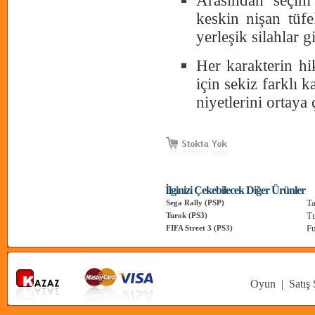
Arasından seçim 
keskin nişan tüfek
yerleşik silahlar g
Her karakterin h
için sekiz farklı 
niyetlerini ortaya 
İlginizi Çekebilecek Diğer Ürünler
Ta
Sega Rally (PSP)
Tu
Turok (PS3)
Fu
FIFA Street 3 (PS3)
Oyun
|
Satış