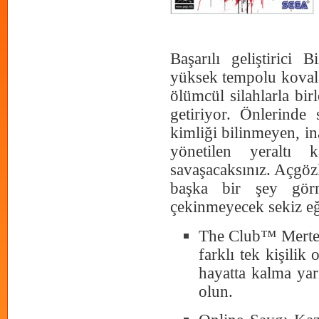
Başarılı geliştirici
yüksek tempolu kovala
ölümcül silahlarla bir
getiriyor. Önlerind
kimliği bilinmeyen, in
yönetilen yeraltı 
savaşacaksınız. Açgöz
başka bir şey gör
çekinmeyecek sekiz eği
The Club™ Mertebe
farklı tek kişilik
hayatta kalma yar
olun.