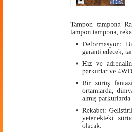
Tampon tampona Ralli
tampon tampona, rekabe
Deformasyon: Bır
garanti edecek, t
Hız ve adrenalin
parkurlar ve 4WD,
Bir sürüş fanta
ortamlarda, düny
almış parkurlarda 
Rekabet: Geliştir
yetenekteki sürüc
olacak.