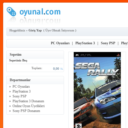
Hoşgeldiniz »
Giriş Yap
(
Üye Olmak İstiyorum
)
PC Oyunları
|
PlayStation 3
|
Sony PSP
|
Play
Sepetim
Sepetiniz Boş
Toplam:
0,00
TL
Departmanlar
»
PC Oyunları
»
PlayStation 3
»
Sony PSP
»
PlayStation 3 Donanım
»
Online Oyun Üyelikleri
»
Sony PSP Donanım