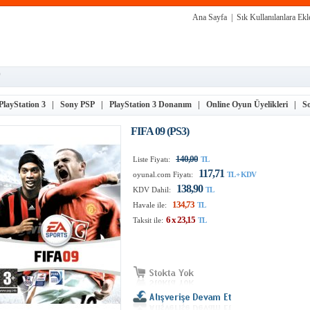
Ana Sayfa
|
Sık Kullanılanlara Ekl
)
PlayStation 3
|
Sony PSP
|
PlayStation 3 Donanım
|
Online Oyun Üyelikleri
|
S
FIFA 09 (PS3)
140,00
Liste Fiyatı:
TL
117,71
oyunal.com Fiyatı:
TL + KDV
138,90
KDV Dahil:
TL
134,73
Havale ile:
TL
6 x
23,15
Taksit ile:
TL