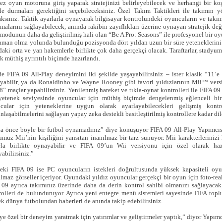
kez oyun motoruna giriş yaparak stratejinizi belirleyebilecek ve herhangi bir ko
de durmaları gerektiğini seçebileceksiniz. Özel Takım Taktikleri ile takımın y
aksınız. Taktik ayarlarla oynayarak bilgisayar kontrolündeki oyuncuların ve takım
malarını sağlayabilecek, anında rakibin zayıflıkları üzerine oynayan stratejik değ
 modunun daha da geliştirilmiş hali olan “Be A Pro: Seasons” ile profesyonel bir oy
aman olma yolunda bulunduğu pozisyonda dört yıldan uzun bir süre yeteneklerini 
daki orta ve yan hakemlerle birlikte çok daha gerçekçi olacak. Taraftarlar, stadyu
k müthiş ayrıntılı biçimde hazırlandı.
de FIFA 09 All-Play deneyimini iki şekilde yaşayabilirsiniz – ister klasik “11
yabilir, ya da Ronaldinho ve Wayne Rooney gibi favori yıldızlarının Mii™ versi
8” maçlar yapabilirsiniz. Yenilenmiş hareket ve tıkla-oynat kontrolleri ile FIFA 09
yetenek seviyesinde oyuncular için müthiş biçimde dengelenmiş eğlenceli bir
cular için yeteneklerine uygun olarak ayarlayabilecekleri gelişmiş kontr
laşabilmelerini sağlayan yapay zeka destekli basitleştirilmiş kontrollere kadar dil
a önce böyle bir futbol oynamadınız” diye konuşuyor FIFA 09 All-Play Yapımcıs
muz Mii’nin kişiliğini yansıtan inanılmaz bir tarz sunuyor. Mii karakterlerinizi
rla birlikte oynayabilir ve FIFA 09’un Wii versiyonu için özel olarak haz
abilirsiniz.”
eki FIFA 09 ise PC oyuncuların istekleri doğrultusunda yüksek kapasiteli oyu
ılmaz görseller içeriyor. Oyundaki yıldız oyuncular gerçekçi bir oyun için foto-rea
 09 ayrıca takımınız üzerinde daha da derin kontrol sahibi olmanızı sağlayacak, 
rolleri de bulunduruyor. Ayrıca yeni entegre menü sistemleri sayesinde FIFA top
ek dünya futbolundan haberleri de anında takip edebilirsiniz.
ye özel bir deneyim yaratmak için yatırımlar ve geliştirmeler yaptık,” diyor Yapım