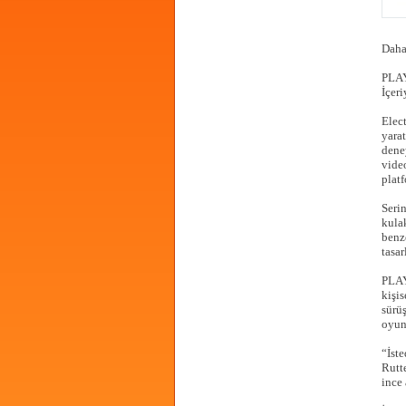
Daha
PLAY
İçeri
Elec
yara
dene
vide
plat
Seri
kula
benz
tasar
PLAY
kişis
sürü
oyun
“İst
Rutt
ince 