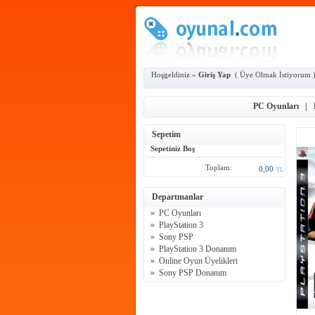
Hoşgeldiniz »
Giriş Yap
(
Üye Olmak İstiyorum
PC Oyunları
|
Sepetim
Sepetiniz Boş
Toplam:
0,00
TL
Departmanlar
»
PC Oyunları
»
PlayStation 3
»
Sony PSP
»
PlayStation 3 Donanım
»
Online Oyun Üyelikleri
»
Sony PSP Donanım