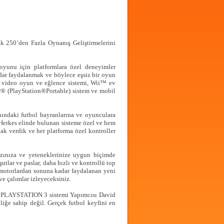
250’den Fazla Oynanış Geliştirmelerini
unu için platformlara özel deneyimler
dar faydalanmak ve böylece eşsiz bir oyun
video oyun ve eğlence sistemi, Wii™ ev
P® (PlayStation®Portable) sistem ve mobil
ındaki futbol hayranlarına ve oyunculara
“Herkes elinde bulunan sisteme özel ve hem
ak verdik ve her platforma özel kontroller
zınıza ve yeteneklerinize uygun biçimde
utlar ve paslar, daha hızlı ve kontrollü top
an motorlardan sonuna kadar faydalanan yeni
ve çalımlar izleyeceksiniz.
9’un PLAYSTATION 3 sistemi Yapımcısı David
liğe sahip değil. Gerçek futbol keyfini en