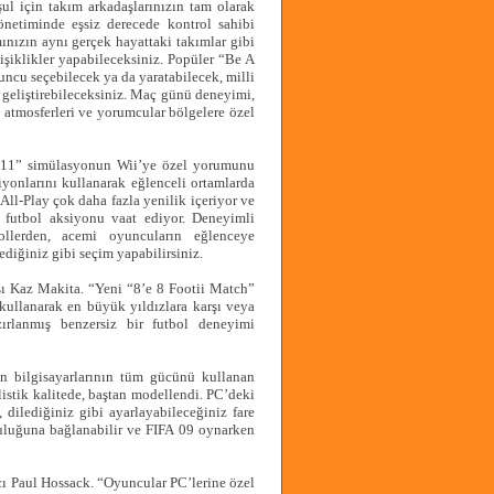
şul için takım arkadaşlarınızın tam olarak
önetiminde eşsiz derecede kontrol sahibi
ınızın aynı gerçek hayattaki takımlar gibi
işiklikler yapabileceksiniz. Popüler “Be A
uncu seçebilecek ya da yaratabilecek, milli
geliştirebileceksiniz. Maç günü deneyimi,
m atmosferleri ve yorumcular bölgelere özel
’e 11” simülasyonun Wii’ye özel yorumunu
yonlarını kullanarak eğlenceli ortamlarda
 All-Play çok daha fazla yenilik içeriyor ve
 futbol aksiyonu vaat ediyor. Deneyimli
ollerden, acemi oyuncuların eğlenceye
ediğiniz gibi seçim yapabilirsiniz.
ı Kaz Makita. “Yeni “8’e 8 Footii Match”
 kullanarak en büyük yıldızlara karşı veya
ırlanmış benzersiz bir futbol deneyimi
n bilgisayarlarının tüm gücünü kullanan
listik kalitede, baştan modellendi. PC’deki
dilediğiniz gibi ayarlayabileceğiniz fare
luluğuna bağlanabilir ve FIFA 09 oynarken
cı Paul Hossack. “Oyuncular PC’lerine özel