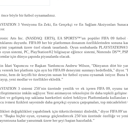
 önce böyle bir futbol oynamadınız.
STATION 3 Versiyonu En Zeki, En Gerçekçi ve En Sağlam Aksiyonları Sunacak 
yor.
tronic Arts Inc. (NASDAQ: ERTS), EA SPORTS™’un popüler FIFA 09 futbol oy
ttıklarını duyurdu. FIFA 09 her bir platformun donanım özelliklerinden sonuna ka
yimi yaşatmak üzere özel olarak tasarlandı. Oyun sonbaharda PLAYSTATION®3 
o oyun sistemi, PC, PlayStation®2 bilgisayar eğlence sistemi, Nintendo DS™, PS
formlar için dünya çapında piyasalarda olacak.
nin İdari Yapımcısı ve Başkan Yardımcısı Andrew Wilson, “Dünyanın dört bir yan
k vererek her platform için ayrı bir FIFA 09 deneyimi sunmayı hedefledik,” diyor. 
ersiz, hem de keyifli bir deneyim sunan bir futbol oyunu oynamak istiyor. Buna h
layıp, yeni modlar ve özellikler ekledik.”
STATION 3 sistemi 250’nin üzerinde yenilik ve ek içeren FIFA 09, oyunu tar
elleştirmenize imkân sağlıyor. Yeni animasyon teknolojisi ile daha tepkili gelişine ş
şleri ve gelişmiş top saklama hareketleri sizleri bekliyor. Platformlarda kullanıl
cu ivmesi fizikleri sayesinde daha gerçekçi oyuncu çarpışmaları, top mücadeleleri 
edikleri değişiklikleri yapabilmek için tüketicilerimizi dinledik,” diyor FIFA 0
er. “Başka hiçbir oyun, oynanışı güçlendirecek 250’nin üzerinde özelliğe ve yeni
ayrıntısına kadar yansıtmak üzere her şeyi baştan hazırladık.”