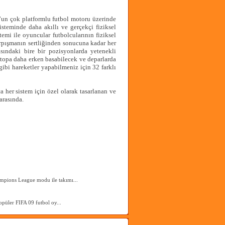
un çok platformlu futbol motoru üzerinde
steminde daha akıllı ve gerçekçi fiziksel
temi ile oyuncular futbolcularının fiziksel
arpışmanın sertliğinden sonucuna kadar her
ındaki bire bir pozisyonlarda yetenekli
 topa daha erken basabilecek ve deparlarda
gibi hareketler yapabilmeniz için 32 farklı
her sistem için özel olarak tasarlanan ve
arasında.
ons League modu ile takımı...
üler FIFA 09 futbol oy...