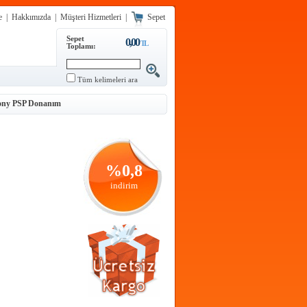
e
|
Hakkımızda
|
Müşteri Hizmetleri
|
Sepet
Sepet
0,00
TL
Toplamı:
Tüm kelimeleri ara
ony PSP Donanım
%
0,8
indirim