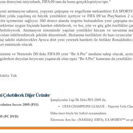
yun deneyimi istiyorlardı, FIFA 09 tam da bunu gerçekleştiriyor işte.”
yeni animasyon sahnesi, yepyeni çarpışma ve engelleme mekanikleri EA SPORTS’
dört yılda yapılmış en büyük yenilikleri içeriyor ve FIFA 09’un PlayStation 2 si
eler içermesini sağlıyor. 360 derece alanda tespitte bulunabilen yeni çarpışma sis
neklerine uygun biçimde hareket edebilecek, ve hız, yön ve güç gibi özellikler ç
 belirleyecek. Animasyon sisteminde yapılan yenilikler hücum ve savunma aras
cuları ödüllendirecek şekilde düzenlendi. Hızlanma özellikleri ile bazı oyuncular
aj sahibi olabilecekler. Ayrıca dört yeni yetenek hareketi ile birlikte Ronaldinho 
ket emrinizde olacak.
sistemi ve Nintendo DS’deki FIFA 09 yeni “Be A Pro” moduna sahip olacak, ayrıca 
 giderken duyulan heyecanı yaşatacak olan eşsiz “Be A Pro” kamerası da yenilikler 
izi Çekebilecek Diğer Ürünler
Şampiyonlar Ligi İlk Defa PES 2009 da.
volution Soccer 2009 (PS3)
UEFA CHAMPIONS LEAGUE - Yepyeni Uefa Champi
Daha önce böyle bir futbol oynamadınız.
09 (PC DVD)
Electronic Arts Inc. (NASDAQ: ERTS), EA SPORTS™’un pop