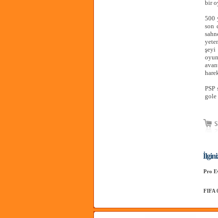
bir o
500 
son 
sahn
yete
şeyi
oyun
avant
hare
PSP 
gole
İlgin
Pro E
FIFA 