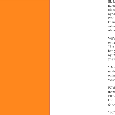
İlk 
nere
olac
oyna
Pro”
kahr
saha
olara
Wii’
oyna
“8’e 
her 
oyun
yoğun
“Dah
modu
onla
yaşay
PC’d
inan
FIFA
kont
gerç
“PC’