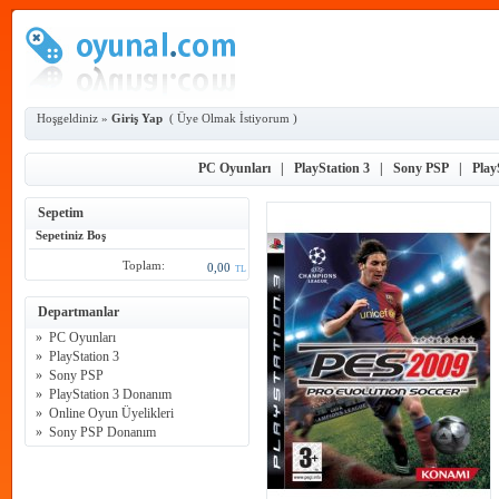
Hoşgeldiniz »
Giriş Yap
(
Üye Olmak İstiyorum
)
PC Oyunları
|
PlayStation 3
|
Sony PSP
|
Play
Sepetim
Sepetiniz Boş
Toplam:
0,00
TL
Departmanlar
»
PC Oyunları
»
PlayStation 3
»
Sony PSP
»
PlayStation 3 Donanım
»
Online Oyun Üyelikleri
»
Sony PSP Donanım