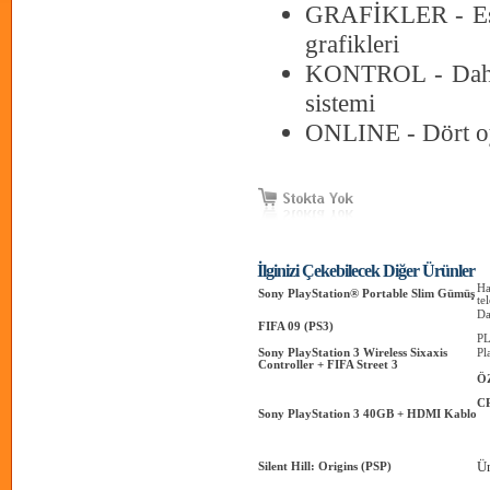
GRAFİKLER - Eşsi
grafikleri
KONTROL - Daha h
sistemi
ONLINE - Dört oyun
İlginizi Çekebilecek Diğer Ürünler
Ha
Sony PlayStation® Portable Slim Gümüş
te
Da
FIFA 09 (PS3)
PL
Sony PlayStation 3 Wireless Sixaxis
Pl
Controller + FIFA Street 3
Ö
C
Sony PlayStation 3 40GB + HDMI Kablo
Ün
Silent Hill: Origins (PSP)