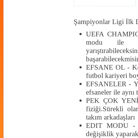
Şampiyonlar Ligi İlk
UEFA CHAMPION
modu ile tak
yarıştırabil
başarabilecekmisi
EFSANE OL - Kend
futbol kariyeri b
EFSANELER - Yara
efsaneler ile aynı
PEK ÇOK YENİLİ
fiziği.Sürekli o
takım arkadaşları
EDIT MODU - Ön
değişiklik yaparak